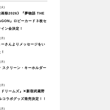
(火)
画祭2026》『夢物語 THE
DRAGON』ロビーカード３枚セ
サイン会決定！
(月)
ョーさんよりメッセージをい
た！
(月)
テ スクリーン・キーホルダー
(月)
・ドリームズ』✕新宿武蔵野
ナルコラボグッズ発売決定！！
(月)