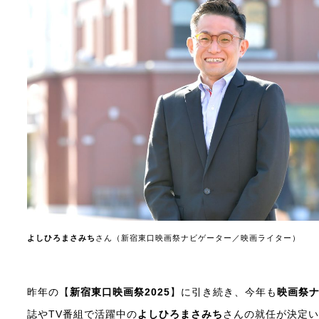
よしひろまさみち
さん（新宿東口映画祭ナビゲーター／映画ライター）
昨年の【
新宿東口映画祭2025
】に引き続き、今年も
映画祭
誌やTV番組で活躍中の
よしひろまさみち
さんの就任が決定い