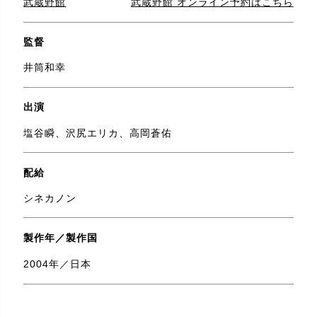
武蔵野館
武蔵野館 オンライン予約はこちら
監督
井筒和幸
出演
塩谷瞬、沢尻エリカ、高岡蒼佑
配給
シネカノン
製作年／製作国
2004年／日本