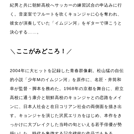
紀男と共に朝鮮高校へサッカーの練習試合の申込みに行
く。音楽室でフルートを吹くキョンジャに心を奪われ、
彼女が演奏していた「イムジン河」をギターで弾こうと
決心する……。
＼
ここがみどころ！
／
2004年に大ヒットを記録した青春群像劇。松山猛の自伝
的小説「少年Mのイムジン河」を原作に、名匠・井筒和
幸が監督・脚本を務めた。1968年の京都を舞台に、府立
高校に通う康介と朝鮮高校のキョンジャとの恋路をメイ
ンに、日本人社会と在日コリアン社会の両側面を描き出
す。キョンジャを演じた沢尻エリカをはじめ、本作をき
っかけに大ブレイクした当時の旬といえる若手俳優が勢
揃いした、時代を象徴する記念碑的な作品でもある。