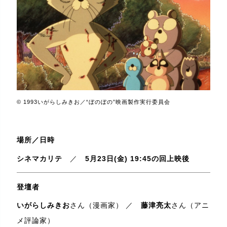
© 1993いがらしみきお／“ぼのぼの”映画製作実行委員会
場所／日時
シネマカリテ
／
5月23日(金) 19:45の回上映後
登壇者
いがらしみきお
さん（漫画家） ／
藤津亮太
さん（アニ
メ評論家）