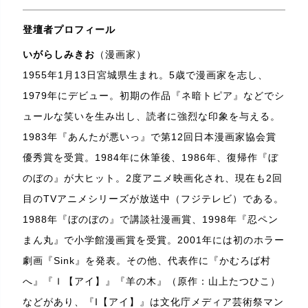
登壇者プロフィール
いがらしみきお
（漫画家）
1955年1月13日宮城県生まれ。5歳で漫画家を志し、
1979年にデビュー。初期の作品『ネ暗トピア』などでシ
ュールな笑いを生み出し、読者に強烈な印象を与える。
1983年『あんたが悪いっ』で第12回日本漫画家協会賞
優秀賞を受賞。1984年に休筆後、1986年、復帰作『ぼ
のぼの』が大ヒット。2度アニメ映画化され、現在も2回
目のTVアニメシリーズが放送中（フジテレビ）である。
1988年『ぼのぼの』で講談社漫画賞、1998年『忍ペン
まん丸』で小学館漫画賞を受賞。2001年には初のホラー
劇画『Sink』を発表。その他、代表作に『かむろば村
へ』『Ｉ【アイ】』『羊の木』（原作：山上たつひこ）
などがあり、『I【アイ】』は文化庁メディア芸術祭マン