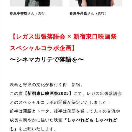
春風亭柳枝
さん（真打）
春風亭昇也
さん（真打）
【レガス出張落語会 × 新宿東口映画祭
スペシャルコラボ企画】
〜シネマカリテで落語を〜
映画と寄席の文化が根付く街、新宿。
この度
【新宿東口映画祭2025】
にて、レガス出張落語会
とのスペシャルコラボの開催が決定いたしました！
前半は
落語とトーク
、後半は落語を通して人々の交流や
成長を爽やかに描いた映画
『しゃべれども しゃべれど
も』
を上映いたします。