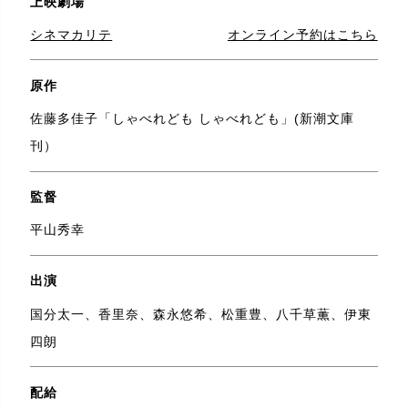
上映劇場
シネマカリテ
オンライン予約はこちら
原作
佐藤多佳子「しゃべれども しゃべれども」(新潮文庫
刊）
監督
平山秀幸
出演
国分太一、香里奈、森永悠希、松重豊、八千草薫、伊東
四朗
配給