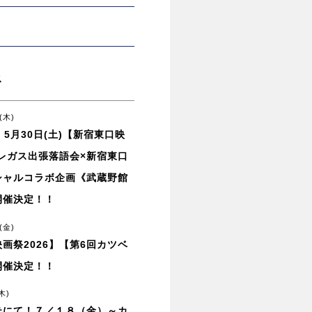
ス
(木)
】5月30日(土)【新宿東口映
】レガス出張落語会×新宿東口
シャルコラボ企画《武蔵野館
開催決定！！
(金)
画祭2026】【第6回カツベ
開催決定！！
木)
テにて！７／１８（金）～カ