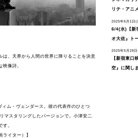
リテ・アニ
2025年6月1日(
6/4(水)【
オ大佐』ト
2025年5月28日
ルは、天界から人間の世界に降りることを決意
【新宿東口映
な映像詩。
空』に関し
名匠ヴィム・ヴェンダース。彼の代表作のひとつ
Kリマスタリングしたバージョンで。小津安二
です。
画ライター）】