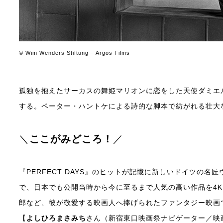
© Wim Wenders Stiftung – Argos Films
孤独を抱えたサーカスの舞姫マリオンに恋をした天使ダミエ
する。ペーター・ハントケによる詩的な脚本で紡がれる壮大
＼
ここがみどころ！
／
『PERFECT DAYS』のヒットが記憶に新しいドイツの
で、日本でも公開当時から今に至るまで人気の高い作品を4
郎など、彼が敬愛する映画人へ捧げられたファンタジー映画
【
よしひろまさみち
さん（新宿東口映画祭ナビゲーター／映