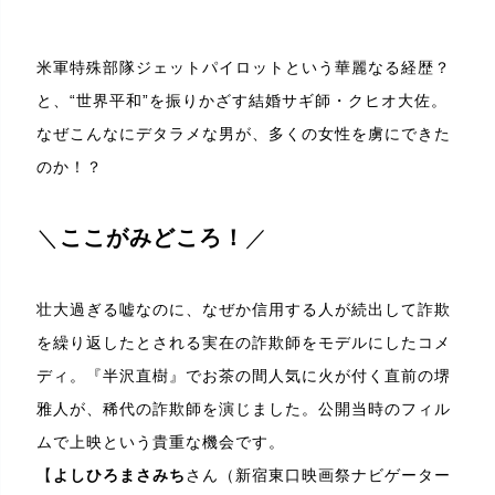
米軍特殊部隊ジェットパイロットという華麗なる経歴？
と、“世界平和”を振りかざす結婚サギ師・クヒオ大佐。
なぜこんなにデタラメな男が、多くの女性を虜にできた
のか！？
＼
ここがみどころ！
／
壮大過ぎる嘘なのに、なぜか信用する人が続出して詐欺
を繰り返したとされる実在の詐欺師をモデルにしたコメ
ディ。『半沢直樹』でお茶の間人気に火が付く直前の堺
雅人が、稀代の詐欺師を演じました。公開当時のフィル
ムで上映という貴重な機会です。
【
よしひろまさみち
さん（新宿東口映画祭ナビゲーター