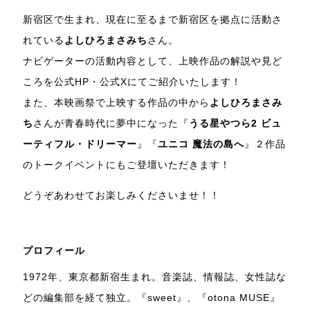
新宿区で生まれ、現在に至るまで新宿区を拠点に活動さ
れている
よしひろまさみち
さん。
ナビゲーターの活動内容として、上映作品の解説や見ど
ころを公式HP・公式Xにてご紹介いたします！
また、本映画祭で上映する作品の中から
よしひろまさみ
ち
さんが青春時代に夢中になった『
うる星やつら2 ビュ
ーティフル・ドリーマー
』『
ユニコ 魔法の島へ
』２作品
のトークイベントにもご登壇いただきます！
どうぞあわせてお楽しみくださいませ！！
プロフィール
1972年、東京都新宿生まれ。音楽誌、情報誌、女性誌な
どの編集部を経て独立。『sweet』、『otona MUSE』