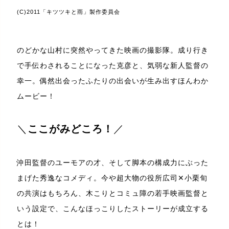
(C)2011「キツツキと雨」製作委員会
のどかな山村に突然やってきた映画の撮影隊。成り行き
で手伝わされることになった克彦と、気弱な新人監督の
幸一。偶然出会ったふたりの出会いが生み出すほんわか
ムービー！
＼
ここがみどころ！
／
沖田監督のユーモアの才、そして脚本の構成力にぶった
まげた秀逸なコメディ。今や超大物の役所広司✕小栗旬
の共演はもちろん、木こりとコミュ障の若手映画監督と
いう設定で、こんなほっこりしたストーリーが成立する
とは！