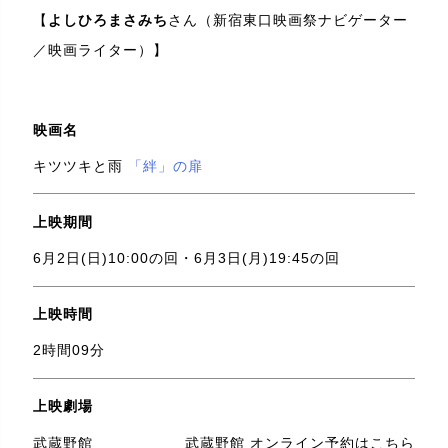
【
よしひろまさみち
さん（新宿東口映画祭ナビゲーター
／映画ライター）】
映画名
キツツキと雨
「絆」の扉
上映期間
6月2日(日)10:00の回・6月3日(月)19:45の回
上映時間
2時間09分
上映劇場
武蔵野館
武蔵野館 オンライン予約はこちら