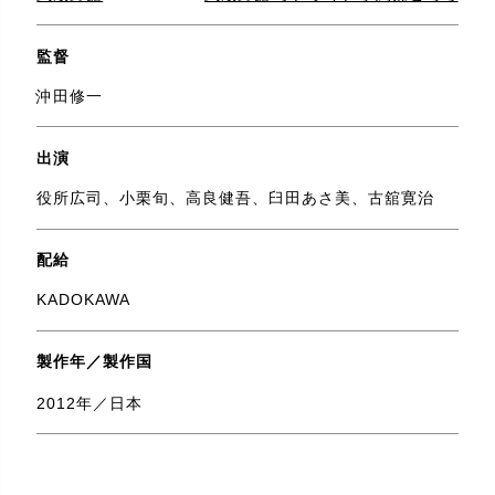
監督
沖田修一
出演
役所広司、小栗旬、高良健吾、臼田あさ美、古舘寛治
配給
KADOKAWA
製作年／製作国
2012年／日本