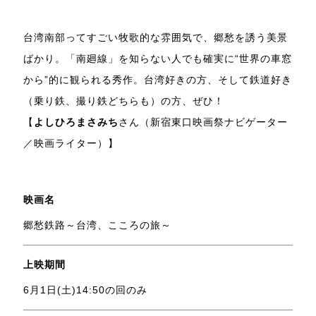
台湾南部ってすごい牧歌的な雰囲気で、郷愁を誘う美景
ばかり。「南廻線」を知らない人でも確実に“世界の車窓
から”的に観られる秀作。台湾好きの方、そして鉄道好き
（乗り鉄、撮り鉄どちらも）の方、ぜひ！
【
よしひろまさみち
さん（新宿東口映画祭ナビゲーター
／映画ライター）】
映画名
郷愁鉄路～台湾、こころの旅～
上映期間
6月1日(土)14:50の回のみ