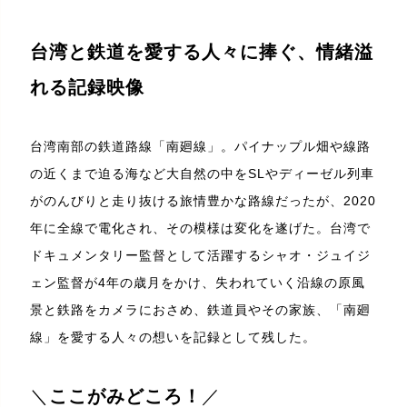
台湾と鉄道を愛する人々に捧ぐ、情緒溢
れる記録映像
台湾南部の鉄道路線「南廻線」。パイナップル畑や線路
の近くまで迫る海など大自然の中をSLやディーゼル列車
がのんびりと走り抜ける旅情豊かな路線だったが、2020
年に全線で電化され、その模様は変化を遂げた。台湾で
ドキュメンタリー監督として活躍するシャオ・ジュイジ
ェン監督が4年の歳月をかけ、失われていく沿線の原風
景と鉄路をカメラにおさめ、鉄道員やその家族、「南廻
線」を愛する人々の想いを記録として残した。
＼
ここがみどころ！
／