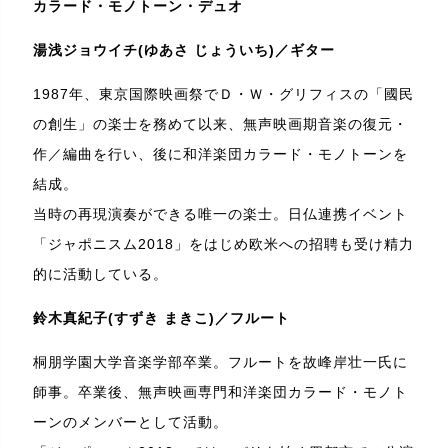
カラード・モノトーン・デュオ
湯浅ジョウイチ(ゆあさ じょういち)／ギター
1987年、東京国際映画祭でＤ・Ｗ・グリフィスの「國民
の創生」の楽士を務めて以来、無声映画期音楽の復元・
作／編曲を行い、後に和洋楽団カラード・モノトーンを
結成。
当時の再現演奏ができる唯一の楽士。日仏連携イベント
「ジャポニスム2018」をはじめ欧米への招聘も受け精力
的に活動している。
鈴木真紀子(すずき まきこ)／フルート
桐朋学園大学音楽学部卒業。フルートを故峰岸壮一氏に
師事。卒業後、無声映画専門和洋楽団カラード・モノト
ーンのメンバーとして活動。