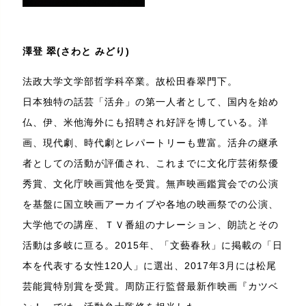
澤登 翠(さわと みどり)
法政大学文学部哲学科卒業。故松田春翠門下。
日本独特の話芸「活弁」の第一人者として、国内を始め
仏、伊、米他海外にも招聘され好評を博している。洋
画、現代劇、時代劇とレパートリーも豊富。活弁の継承
者としての活動が評価され、これまでに文化庁芸術祭優
秀賞、文化庁映画賞他を受賞。無声映画鑑賞会での公演
を基盤に国立映画アーカイブや各地の映画祭での公演、
大学他での講座、ＴＶ番組のナレーション、朗読とその
活動は多岐に亘る。2015年、「文藝春秋」に掲載の「日
本を代表する女性120人」に選出、2017年3月には松尾
芸能賞特別賞を受賞。周防正行監督最新作映画『カツベ