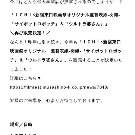
今回はどんな仰天暴露話が披露されるのでしょうか！？
「ＩＣＨＩ×新宿東口映画祭オリジナル差替表紙‐羽織‐
『サイボットロボッチ』＆『ウルトラ婆さん』」
＼再び販売決定！／
なんと！昨年に引き続き、今年も
「ＩＣＨＩ×新宿東口
映画祭オリジナル 差替表紙‐羽織‐『サイボットロボッ
チ』＆『ウルトラ婆さん』」
を販売することが決定いた
しました！
詳細はこちら▼
https://filmfest.musashino-k.co.jp/news/7848/
皆様のご来場を、心よりお待ちしております。
場所／日時