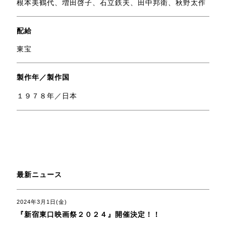
根本美鶴代、増田啓子、石立鉄夫、田中邦衛、秋野太作
配給
東宝
製作年／製作国
１９７８年／日本
最新ニュース
2024年3月1日(金)
『新宿東口映画祭２０２４』開催決定！！